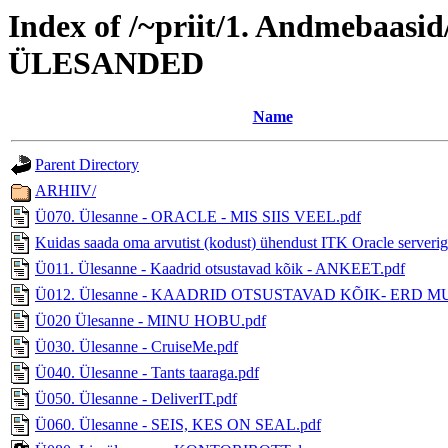
Index of /~priit/1. Andmeba
ÜLESANDED
Name
Parent Directory
ARHIIV/
Ü070. Ülesanne - ORACLE - MIS SIIS VEEL.pdf
Kuidas saada oma arvutist (kodust) ühendust ITK Oracle serverig
Ü011. Ülesanne - Kaadrid otsustavad kõik - ANKEET.pdf
Ü012. Ülesanne - KAADRID OTSUSTAVAD KÕIK- ERD M
Ü020 Ülesanne - MINU HOBU.pdf
Ü030. Ülesanne - CruiseMe.pdf
Ü040. Ülesanne - Tants taaraga.pdf
Ü050. Ülesanne - DeliverIT.pdf
Ü060. Ülesanne - SEIS, KES ON SEAL.pdf