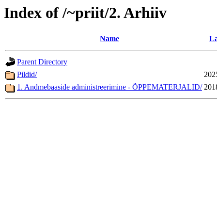
Index of /~priit/2. Arhiiv
Name
La
Parent Directory
Pildid/
202
1. Andmebaaside administreerimine - ÕPPEMATERJALID/
201